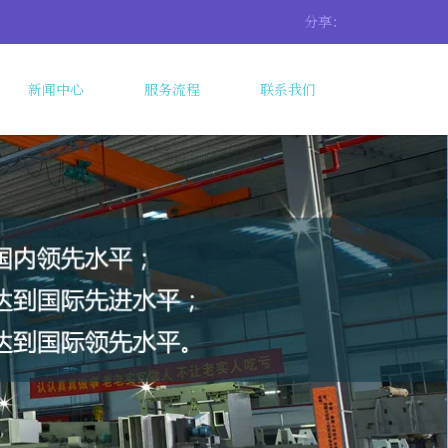
分享：
新闻中心
服务流程
联系我们