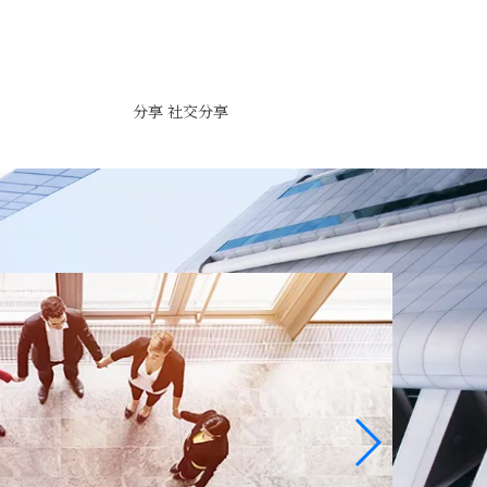
分享 社交分享