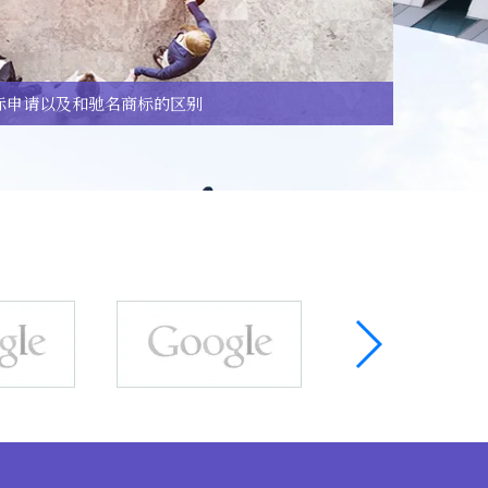
商标申请以及和驰名商标的区别