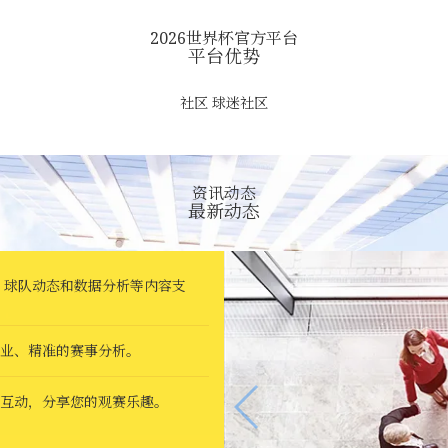
2026世界杯官方平台
平台优势
社区 球迷社区
资讯动态
最新动态
分、球队动态和数据分析等内容支
专业、精准的赛事分析。
时互动，分享您的观赛乐趣。