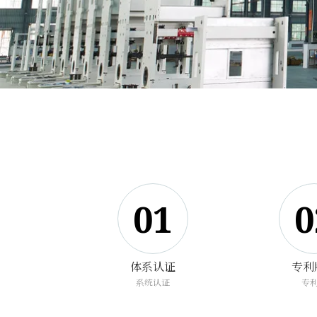
01
0
体系认证
专利
系统认证
专