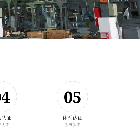
04
05
系认证
体系认证
统认证
系统认证