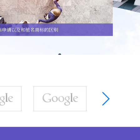
商标申请以及和驰名商标的区别