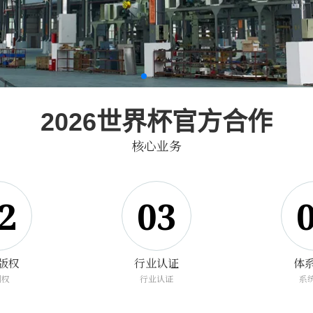
2026世界杯官方合作
核心业务
2
03
版权
行业认证
体
利权
行业认证
系