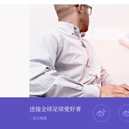
连接全球足球爱好者
一站式观赛