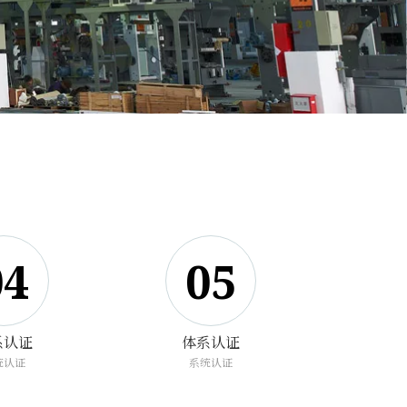
04
05
系认证
体系认证
统认证
系统认证