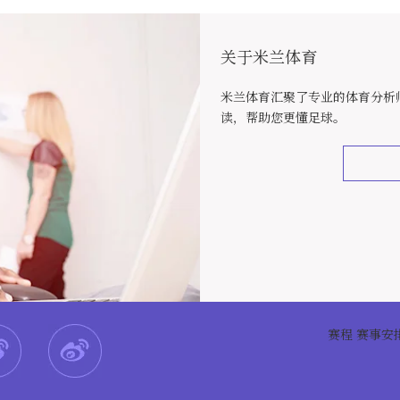
关于米兰体育
米兰体育汇聚了专业的体育分析
读，帮助您更懂足球。
赛程 赛事安