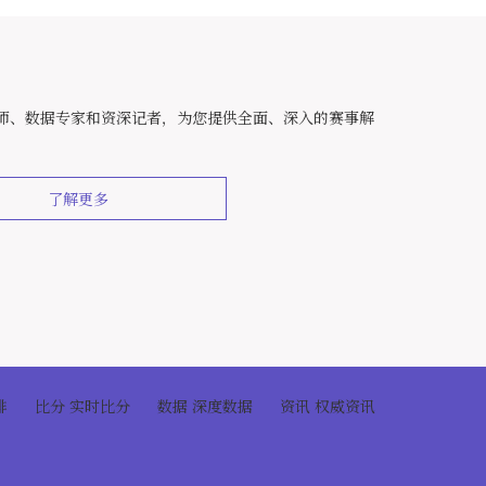
师、数据专家和资深记者，为您提供全面、深入的赛事解
了解更多
排
比分 实时比分
数据 深度数据
资讯 权威资讯