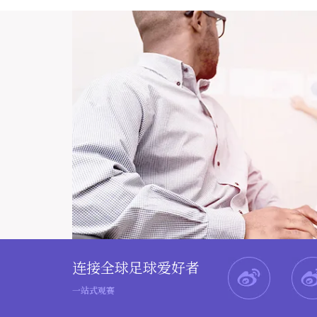
连接全球足球爱好者
一站式观赛