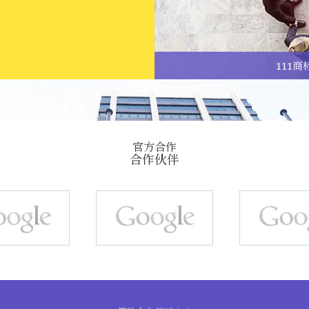
111
官方合作
合作伙伴