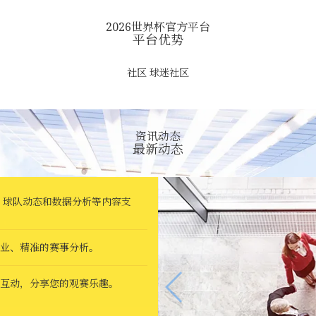
2026世界杯官方平台
平台优势
社区 球迷社区
资讯动态
最新动态
分、球队动态和数据分析等内容支
专业、精准的赛事分析。
时互动，分享您的观赛乐趣。