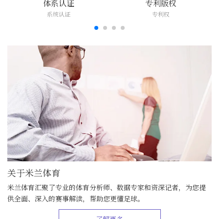
体系认证
专利版权
系统认证
专利权
关于米兰体育
米兰体育汇聚了专业的体育分析师、数据专家和资深记者，为您提
供全面、深入的赛事解读，帮助您更懂足球。