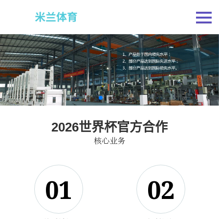
2026世界杯官方合作
核心业务
01
02