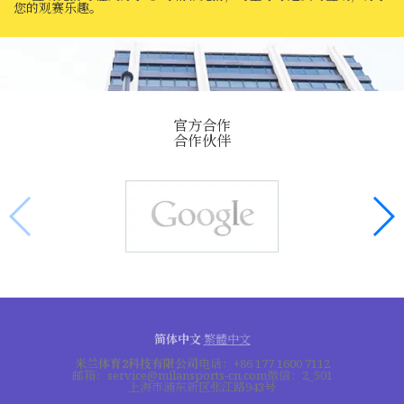
您的观赛乐趣。
官方合作
合作伙伴
简体中文
·
繁體中文
米兰体育2科技有限公司
电话：
+86 177 1600 7112
邮箱：
service@milansports-cn.com
微信：2_501
上海市浦东新区张江路943号