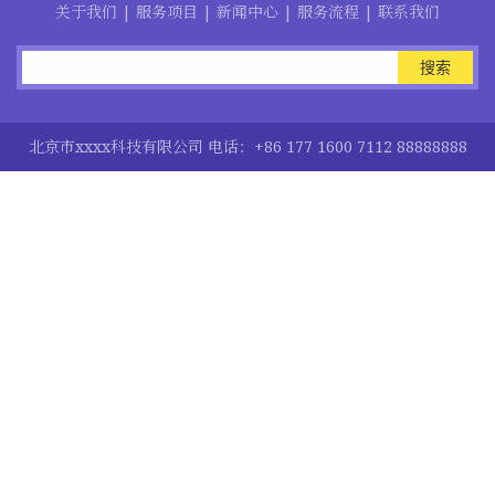
关于我们
|
服务项目
|
新闻中心
|
服务流程
|
联系我们
搜索
北京市xxxx科技有限公司
电话：+86 177 1600 7112 88888888