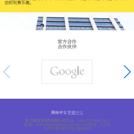
您的观赛乐趣。
官方合作
合作伙伴
简体中文
·
繁體中文
米兰体育2科技有限公司
电话：
+86 177 1600 7112
邮箱：
service@milansports-cn.com
微信：2_501
上海市浦东新区张江路943号