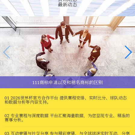
最新动态
111商标申请以及和驰名商标的区别
01 2026世界杯官方合作平台 提供赛程安排、实时比分、球队动态
和数据分析等内容支持。
02 专业赛程与深度数据 平台汇聚海量数据，为您呈现专业、精准的
赛事分析。
03 互动竞猜与社交分享 参与精彩竞猜，与全球球迷实时互动，分享