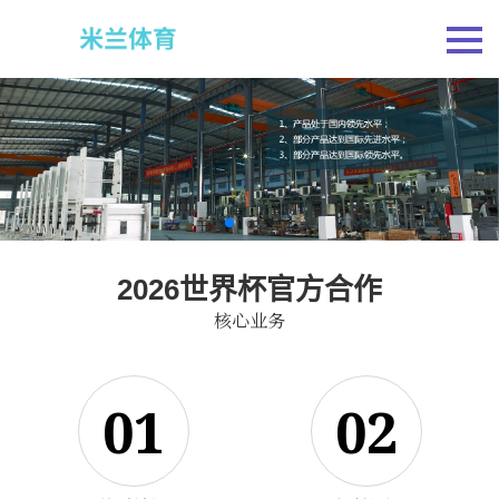
2026世界杯官方合作
核心业务
01
02