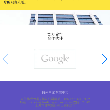
您的观赛乐趣。
官方合作
合作伙伴
简体中文
·
繁體中文
米兰体育2科技有限公司
电话：
+86 177 1600 7112
邮箱：
service@milansports-cn.com
微信：2_501
上海市浦东新区张江路943号