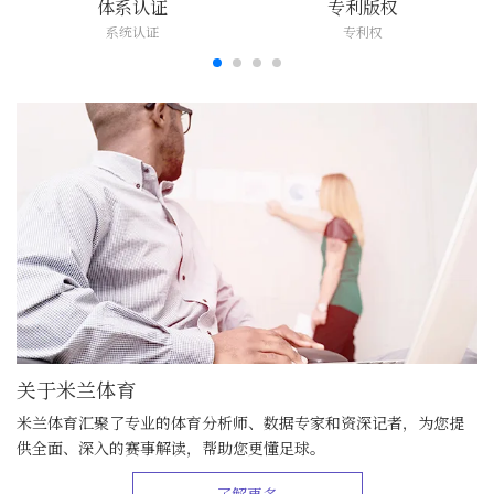
体系认证
专利版权
系统认证
专利权
关于米兰体育
米兰体育汇聚了专业的体育分析师、数据专家和资深记者，为您提
供全面、深入的赛事解读，帮助您更懂足球。