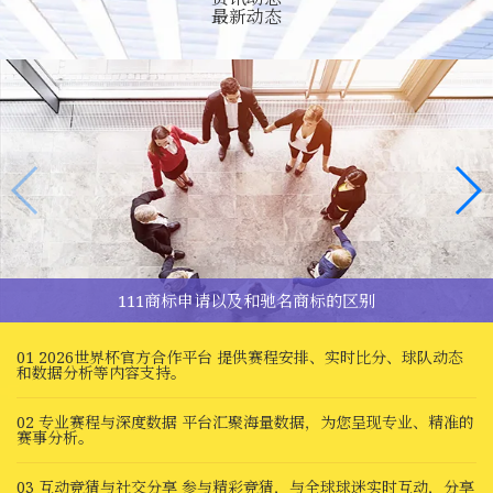
最新动态
111商标申请以及和驰名商标的区别
01 2026世界杯官方合作平台 提供赛程安排、实时比分、球队动态
和数据分析等内容支持。
02 专业赛程与深度数据 平台汇聚海量数据，为您呈现专业、精准的
赛事分析。
03 互动竞猜与社交分享 参与精彩竞猜，与全球球迷实时互动，分享