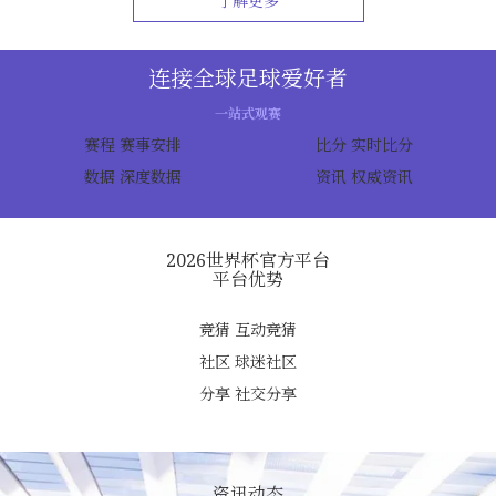
了解更多
连接全球足球爱好者
一站式观赛
赛程 赛事安排
比分 实时比分
数据 深度数据
资讯 权威资讯
2026世界杯官方平台
平台优势
竞猜 互动竞猜
社区 球迷社区
分享 社交分享
资讯动态