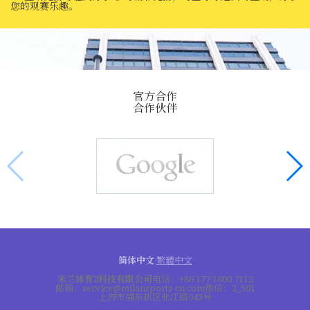
您的观赛乐趣。
官方合作
合作伙伴
简体中文
·
繁體中文
米兰体育2科技有限公司
电话：
+86 177 1600 7112
邮箱：
service@milansports-cn.com
微信：2_501
上海市浦东新区张江路943号