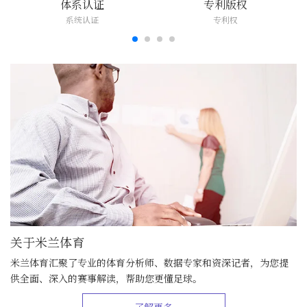
体系认证
专利版权
系统认证
专利权
关于米兰体育
米兰体育汇聚了专业的体育分析师、数据专家和资深记者，为您提
供全面、深入的赛事解读，帮助您更懂足球。