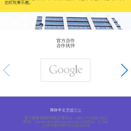
您的观赛乐趣。
官方合作
合作伙伴
简体中文
·
繁體中文
米兰体育2科技有限公司
电话：
+86 177 1600 7112
邮箱：
service@milansports-cn.com
微信：2_501
上海市浦东新区张江路943号