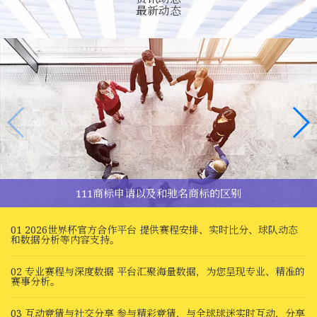
最新动态
111商标申请以及和驰名商标的区别
01 2026世界杯官方合作平台 提供赛程安排、实时比分、球队动态
和数据分析等内容支持。
02 专业赛程与深度数据 平台汇聚海量数据，为您呈现专业、精准的
赛事分析。
03 互动竞猜与社交分享 参与精彩竞猜，与全球球迷实时互动，分享