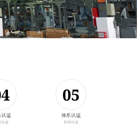
04
05
系认证
体系认证
统认证
系统认证