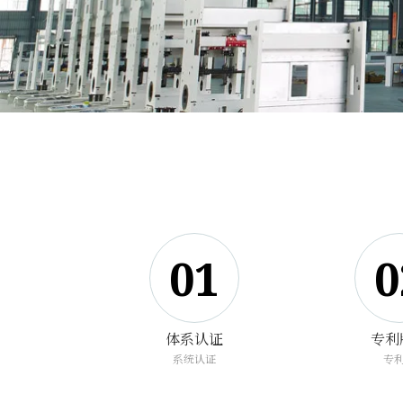
01
0
体系认证
专利
系统认证
专