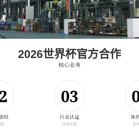
2026世界杯官方合作
核心业务
2
03
版权
行业认证
体
利权
行业认证
系