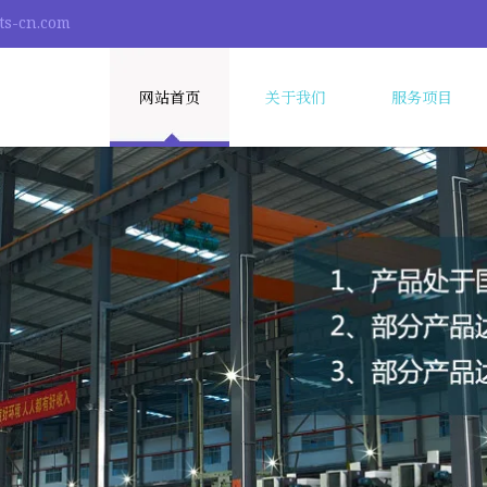
ts-cn.com
网站首页
关于我们
服务项目