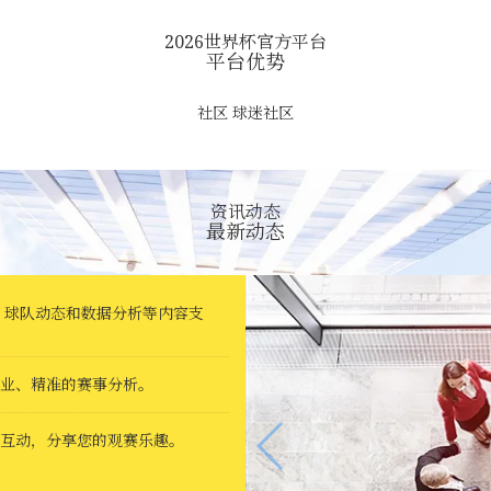
2026世界杯官方平台
平台优势
社区 球迷社区
资讯动态
最新动态
分、球队动态和数据分析等内容支
专业、精准的赛事分析。
时互动，分享您的观赛乐趣。