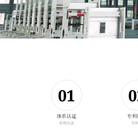
01
0
体系认证
专利
系统认证
专