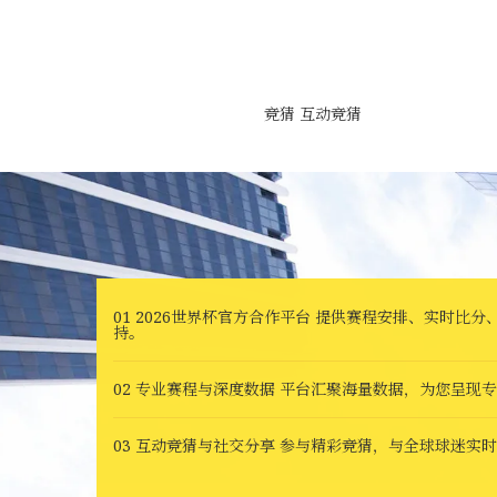
竞猜 互动竞猜
01 2026世界杯官方合作平台 提供赛程安排、实时比
持。
02 专业赛程与深度数据 平台汇聚海量数据，为您呈现
03 互动竞猜与社交分享 参与精彩竞猜，与全球球迷实