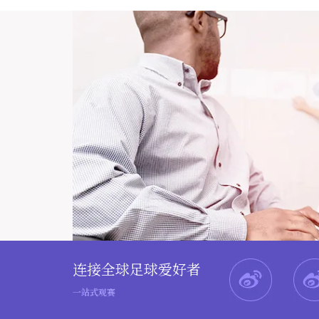
连接全球足球爱好者
一站式观赛