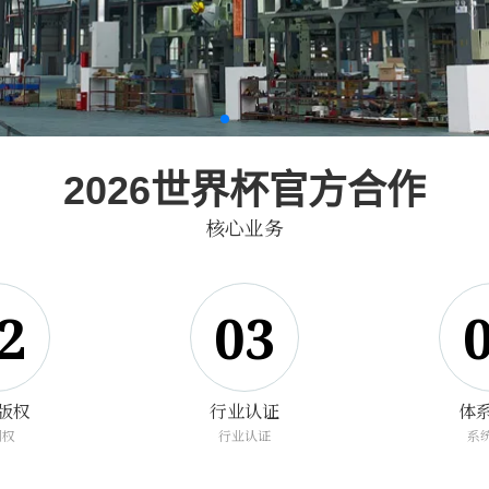
2026世界杯官方合作
核心业务
2
03
版权
行业认证
体
利权
行业认证
系