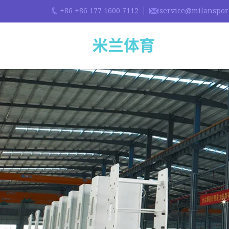
+86 +86 177 1600 7112
service@milanspor