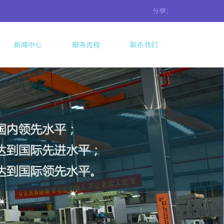
分享：
新闻中心
服务流程
联系我们