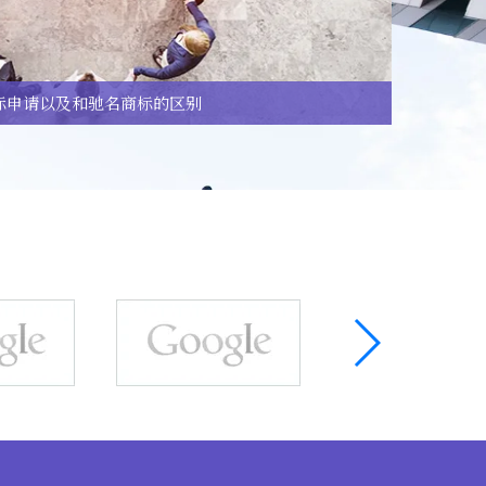
商标申请以及和驰名商标的区别