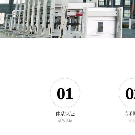
01
0
体系认证
专利
系统认证
专