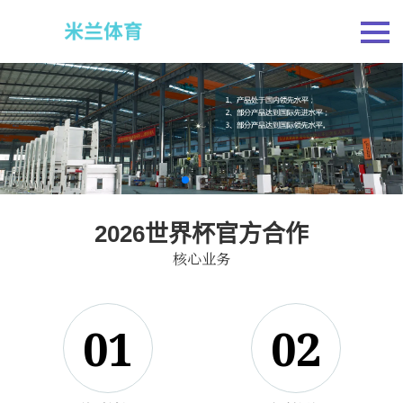
2026世界杯官方合作
核心业务
01
02