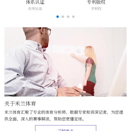
体系认证
专利版权
系统认证
专利权
关于米兰体育
米兰体育汇聚了专业的体育分析师、数据专家和资深记者，为您提
供全面、深入的赛事解读，帮助您更懂足球。