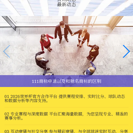
最新动态
111商标申请以及和驰名商标的区别
01 2026世界杯官方合作平台 提供赛程安排、实时比分、球队动态
和数据分析等内容支持。
02 专业赛程与深度数据 平台汇聚海量数据，为您呈现专业、精准的
赛事分析。
03 互动竞猜与社交分享 参与精彩竞猜，与全球球迷实时互动，分享