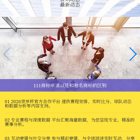
最新动态
111商标申请以及和驰名商标的区别
01 2026世界杯官方合作平台 提供赛程安排、实时比分、球队动态
和数据分析等内容支持。
02 专业赛程与深度数据 平台汇聚海量数据，为您呈现专业、精准的
赛事分析。
03 互动竞猜与社交分享 参与精彩竞猜，与全球球迷实时互动，分享