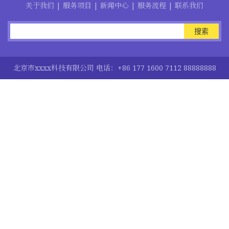
关于我们
|
服务项目
|
新闻中心
|
服务流程
|
联系我们
搜索
北京市xxxx科技有限公司
电话：+86 177 1600 7112 88888888