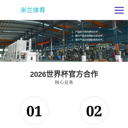
2026世界杯官方合作
核心业务
01
02