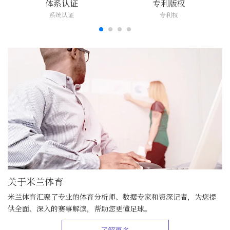
体系认证
专利版权
系统认证
专利权
关于米兰体育
米兰体育汇聚了专业的体育分析师、数据专家和资深记者，为您提
供全面、深入的赛事解读，帮助您更懂足球。