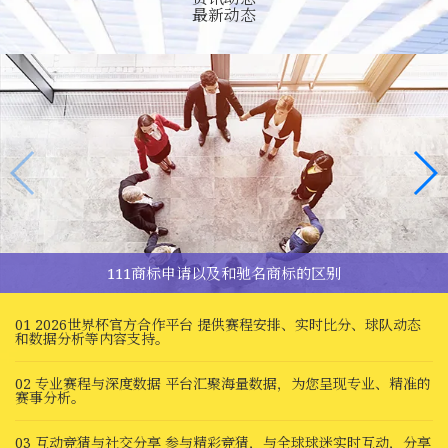
最新动态
111商标申请以及和驰名商标的区别
01 2026世界杯官方合作平台 提供赛程安排、实时比分、球队动态
和数据分析等内容支持。
02 专业赛程与深度数据 平台汇聚海量数据，为您呈现专业、精准的
赛事分析。
03 互动竞猜与社交分享 参与精彩竞猜，与全球球迷实时互动，分享