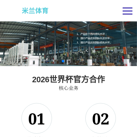
2026世界杯官方合作
核心业务
01
02