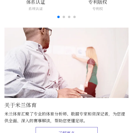
体系认证
专利版权
系统认证
专利权
关于米兰体育
米兰体育汇聚了专业的体育分析师、数据专家和资深记者，为您提
供全面、深入的赛事解读，帮助您更懂足球。