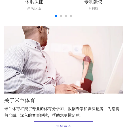
体系认证
专利版权
系统认证
专利权
关于米兰体育
米兰体育汇聚了专业的体育分析师、数据专家和资深记者，为您提
供全面、深入的赛事解读，帮助您更懂足球。