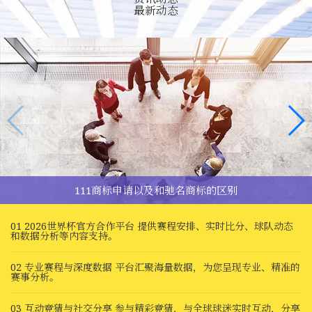
最新动态
111商标申请以及和驰名商标的区别
01 2026世界杯官方合作平台 提供赛程安排、实时比分、球队动态
和数据分析等内容支持。
02 专业赛程与深度数据 平台汇聚海量数据，为您呈现专业、精准的
赛事分析。
03 互动竞猜与社交分享 参与精彩竞猜，与全球球迷实时互动，分享