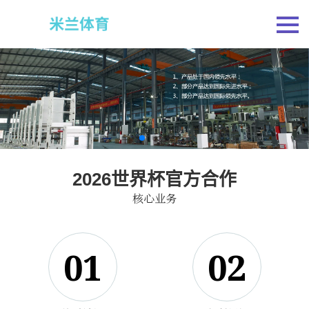
2026世界杯官方合作
核心业务
01
02