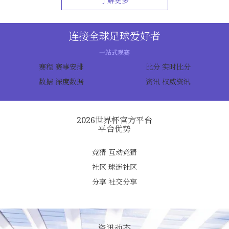
了解更多
连接全球足球爱好者
一站式观赛
赛程 赛事安排
比分 实时比分
数据 深度数据
资讯 权威资讯
2026世界杯官方平台
平台优势
竞猜 互动竞猜
社区 球迷社区
分享 社交分享
资讯动态