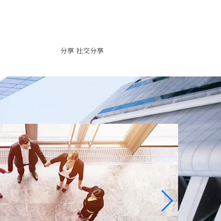
分享 社交分享