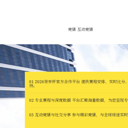
竞猜 互动竞猜
01 2026世界杯官方合作平台 提供赛程安排、实时比
持。
02 专业赛程与深度数据 平台汇聚海量数据，为您呈现
03 互动竞猜与社交分享 参与精彩竞猜，与全球球迷实