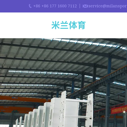
+86 +86 177 1600 7112
service@milanspor