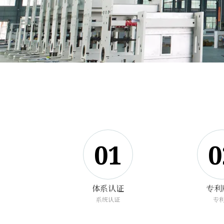
01
0
体系认证
专利
系统认证
专