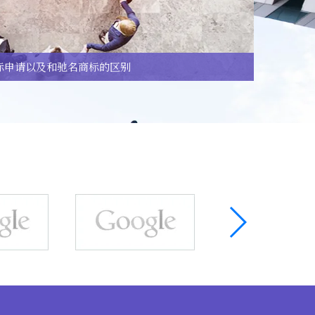
商标申请以及和驰名商标的区别