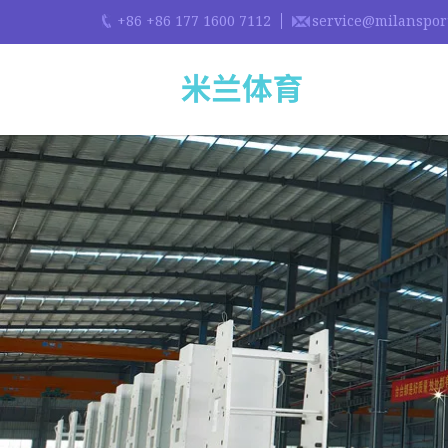
+86 +86 177 1600 7112
service@milanspor