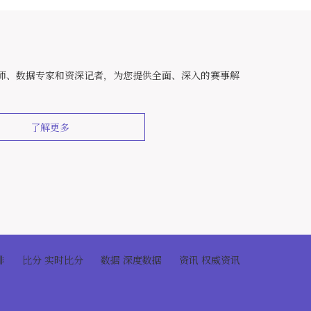
师、数据专家和资深记者，为您提供全面、深入的赛事解
了解更多
排
比分 实时比分
数据 深度数据
资讯 权威资讯