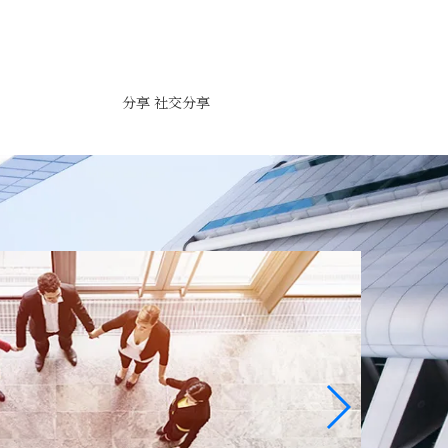
分享 社交分享