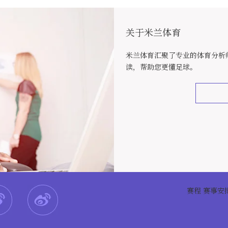
关于米兰体育
米兰体育汇聚了专业的体育分析
读，帮助您更懂足球。
赛程 赛事安