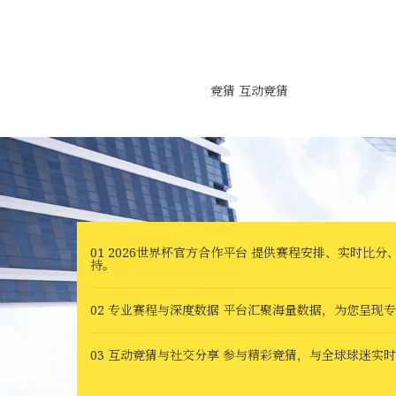
竞猜 互动竞猜
01 2026世界杯官方合作平台 提供赛程安排、实时比
持。
02 专业赛程与深度数据 平台汇聚海量数据，为您呈现
03 互动竞猜与社交分享 参与精彩竞猜，与全球球迷实