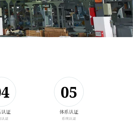
04
05
系认证
体系认证
统认证
系统认证