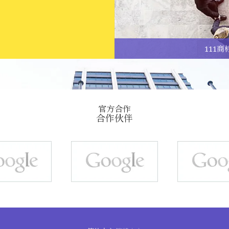
111
官方合作
合作伙伴