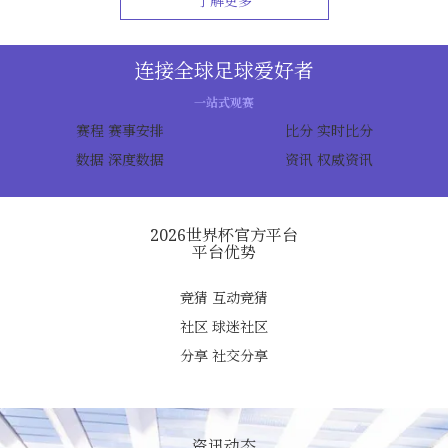
了解更多
连接全球足球爱好者
一站式观赛
赛程 赛事安排
比分 实时比分
数据 深度数据
资讯 权威资讯
2026世界杯官方平台
平台优势
竞猜 互动竞猜
社区 球迷社区
分享 社交分享
资讯动态