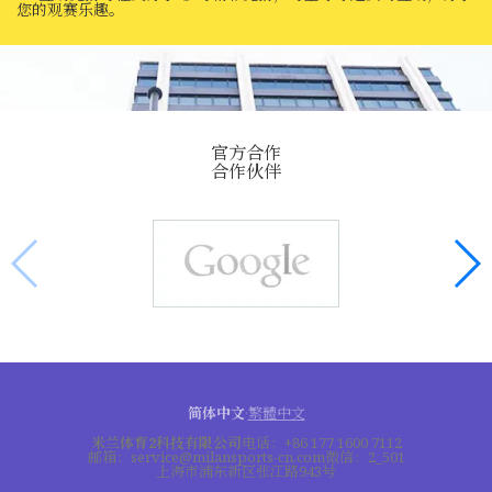
您的观赛乐趣。
官方合作
合作伙伴
简体中文
·
繁體中文
米兰体育2科技有限公司
电话：
+86 177 1600 7112
邮箱：
service@milansports-cn.com
微信：2_501
上海市浦东新区张江路943号