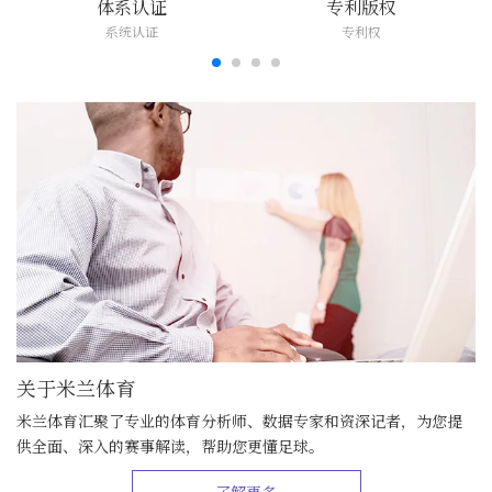
体系认证
专利版权
系统认证
专利权
关于米兰体育
米兰体育汇聚了专业的体育分析师、数据专家和资深记者，为您提
供全面、深入的赛事解读，帮助您更懂足球。