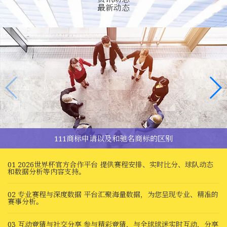
最新动态
111商标申请以及和驰名商标的区别
01 2026世界杯官方合作平台 提供赛程安排、实时比分、球队动态
和数据分析等内容支持。
02 专业赛程与深度数据 平台汇聚海量数据，为您呈现专业、精准的
赛事分析。
03 互动竞猜与社交分享 参与精彩竞猜，与全球球迷实时互动，分享