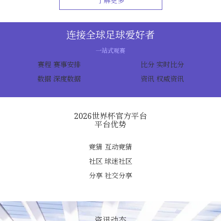
了解更多
连接全球足球爱好者
一站式观赛
赛程 赛事安排
比分 实时比分
数据 深度数据
资讯 权威资讯
2026世界杯官方平台
平台优势
竞猜 互动竞猜
社区 球迷社区
分享 社交分享
资讯动态