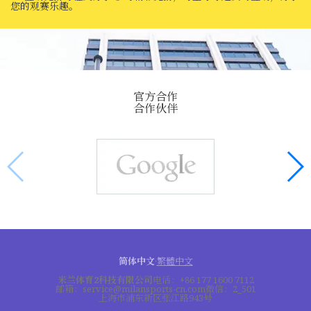
您的观赛乐趣。
官方合作
合作伙伴
简体中文
·
繁體中文
米兰体育2科技有限公司
电话：
+86 177 1600 7112
邮箱：
service@milansports-cn.com
微信：2_501
上海市浦东新区张江路943号