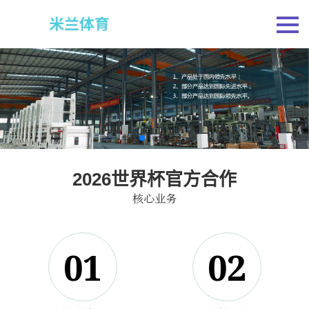
2026世界杯官方合作
核心业务
01
02