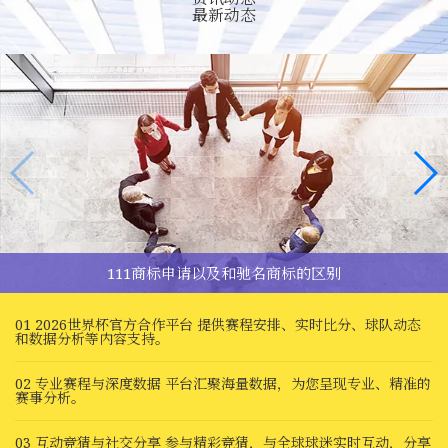
最新动态
111商标申请以及和驰名商标的区别
01 2026世界杯官方合作平台 提供赛程安排、实时比分、球队动态
和数据分析等内容支持。
02 专业赛程与深度数据 平台汇聚海量数据，为您呈现专业、精准的
赛事分析。
03 互动竞猜与社交分享 参与精彩竞猜，与全球球迷实时互动，分享