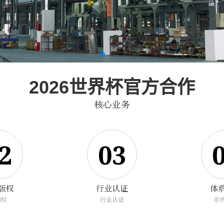
2026世界杯官方合作
核心业务
2
03
版权
行业认证
体
利权
行业认证
系