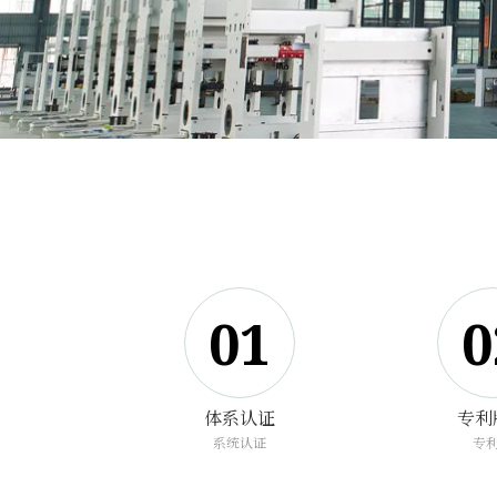
01
0
体系认证
专利
系统认证
专