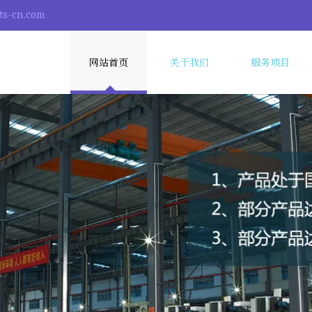
ts-cn.com
网站首页
关于我们
服务项目