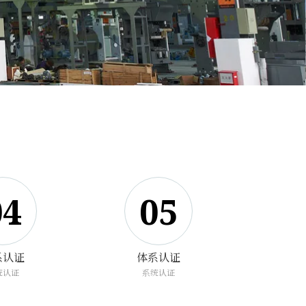
04
05
系认证
体系认证
统认证
系统认证