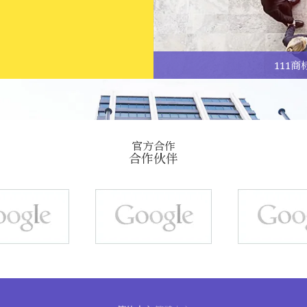
111
官方合作
合作伙伴