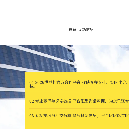
竞猜 互动竞猜
01 2026世界杯官方合作平台 提供赛程安排、实时比
持。
02 专业赛程与深度数据 平台汇聚海量数据，为您呈现
03 互动竞猜与社交分享 参与精彩竞猜，与全球球迷实