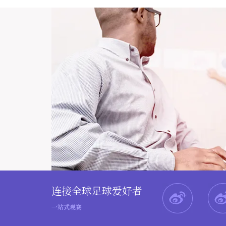
连接全球足球爱好者
一站式观赛