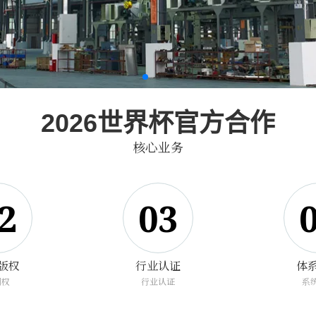
2026世界杯官方合作
核心业务
2
03
版权
行业认证
体
利权
行业认证
系