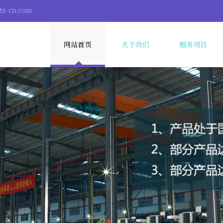
ts-cn.com
网站首页
关于我们
服务项目