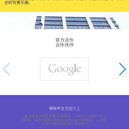
您的观赛乐趣。
官方合作
合作伙伴
简体中文
·
繁體中文
米兰体育2科技有限公司
电话：
+86 177 1600 7112
邮箱：
service@milansports-cn.com
微信：2_501
上海市浦东新区张江路943号