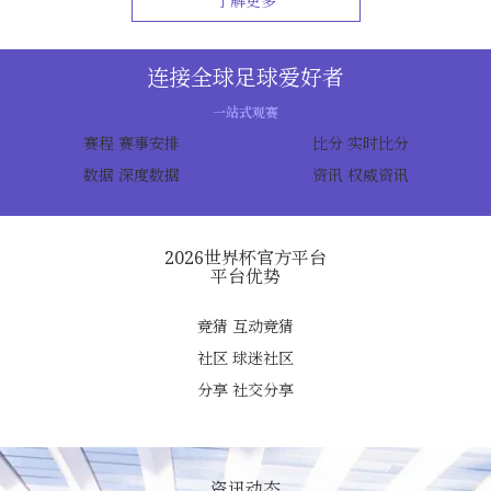
了解更多
连接全球足球爱好者
一站式观赛
赛程 赛事安排
比分 实时比分
数据 深度数据
资讯 权威资讯
2026世界杯官方平台
平台优势
竞猜 互动竞猜
社区 球迷社区
分享 社交分享
资讯动态