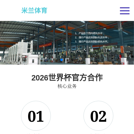
2026世界杯官方合作
核心业务
01
02