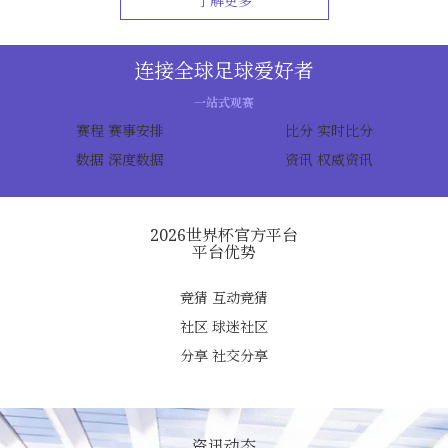
了解更多
连接全球足球爱好者
一站式观赛
赛程 赛事安排
比分 实时比分
数据 深度数据
资讯 权威资讯
2026世界杯官方平台
平台优势
竞猜 互动竞猜
社区 球迷社区
分享 社交分享
资讯动态