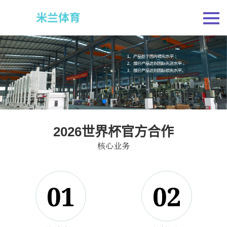
2026世界杯官方合作
核心业务
01
02