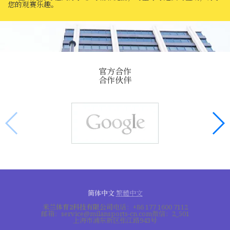
您的观赛乐趣。
官方合作
合作伙伴
简体中文
·
繁體中文
米兰体育2科技有限公司
电话：
+86 177 1600 7112
邮箱：
service@milansports-cn.com
微信：2_501
上海市浦东新区张江路943号