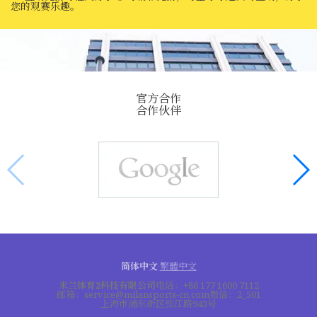
您的观赛乐趣。
官方合作
合作伙伴
简体中文
·
繁體中文
米兰体育2科技有限公司
电话：
+86 177 1600 7112
邮箱：
service@milansports-cn.com
微信：2_501
上海市浦东新区张江路943号