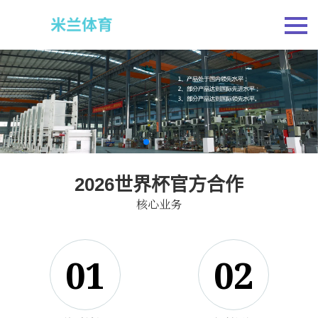
2026世界杯官方合作
核心业务
01
02