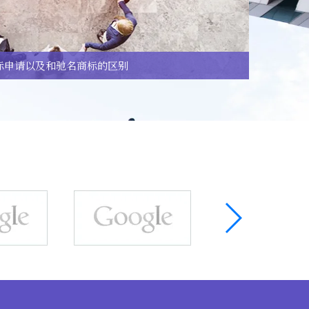
商标申请以及和驰名商标的区别