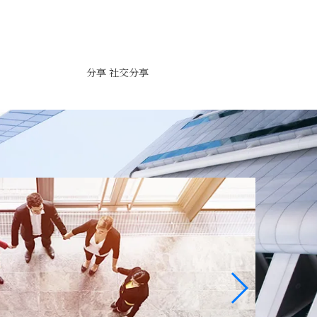
分享 社交分享