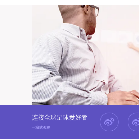
连接全球足球爱好者
一站式观赛