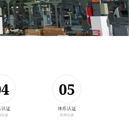
04
05
系认证
体系认证
统认证
系统认证