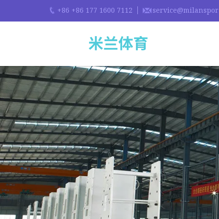
+86 +86 177 1600 7112
service@milanspor