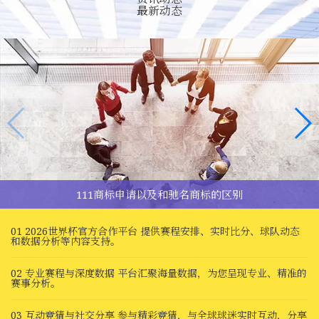
最新动态
111商标申请以及和驰名商标的区别
01 2026世界杯官方合作平台 提供赛程安排、实时比分、球队动态
和数据分析等内容支持。
02 专业赛程与深度数据 平台汇聚海量数据，为您呈现专业、精准的
赛事分析。
03 互动竞猜与社交分享 参与精彩竞猜，与全球球迷实时互动，分享