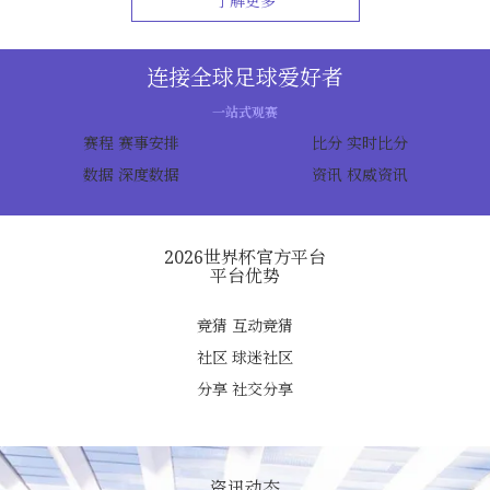
了解更多
连接全球足球爱好者
一站式观赛
赛程 赛事安排
比分 实时比分
数据 深度数据
资讯 权威资讯
2026世界杯官方平台
平台优势
竞猜 互动竞猜
社区 球迷社区
分享 社交分享
资讯动态