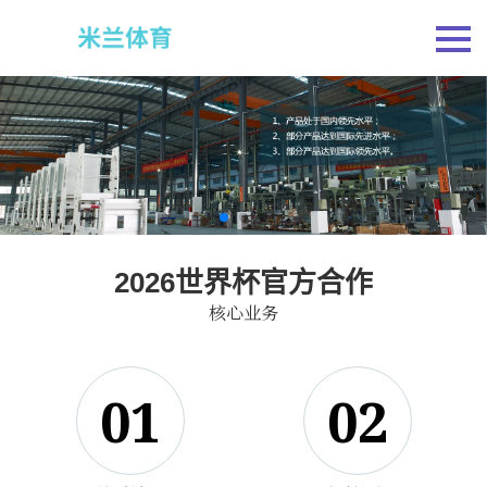
2026世界杯官方合作
核心业务
01
02