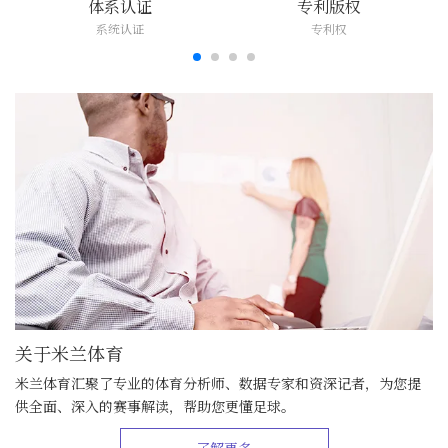
体系认证
专利版权
系统认证
专利权
关于米兰体育
米兰体育汇聚了专业的体育分析师、数据专家和资深记者，为您提
供全面、深入的赛事解读，帮助您更懂足球。