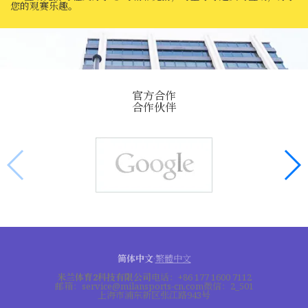
您的观赛乐趣。
官方合作
合作伙伴
简体中文
·
繁體中文
米兰体育2科技有限公司
电话：
+86 177 1600 7112
邮箱：
service@milansports-cn.com
微信：2_501
上海市浦东新区张江路943号