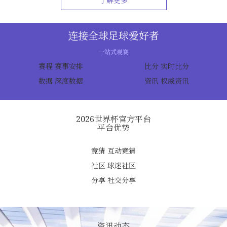
了解更多
连接全球足球爱好者
一站式观赛
赛程 赛事安排
比分 实时比分
数据 深度数据
资讯 权威资讯
2026世界杯官方平台
平台优势
竞猜 互动竞猜
社区 球迷社区
分享 社交分享
资讯动态