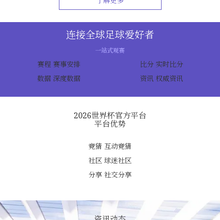
了解更多
连接全球足球爱好者
一站式观赛
赛程 赛事安排
比分 实时比分
数据 深度数据
资讯 权威资讯
2026世界杯官方平台
平台优势
竞猜 互动竞猜
社区 球迷社区
分享 社交分享
资讯动态