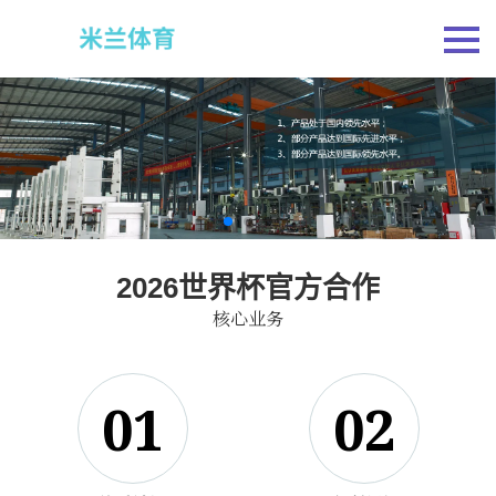
2026世界杯官方合作
核心业务
01
02