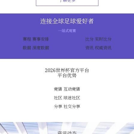
了解更多
连接全球足球爱好者
一站式观赛
赛程 赛事安排
比分 实时比分
数据 深度数据
资讯 权威资讯
2026世界杯官方平台
平台优势
竞猜 互动竞猜
社区 球迷社区
分享 社交分享
资讯动态