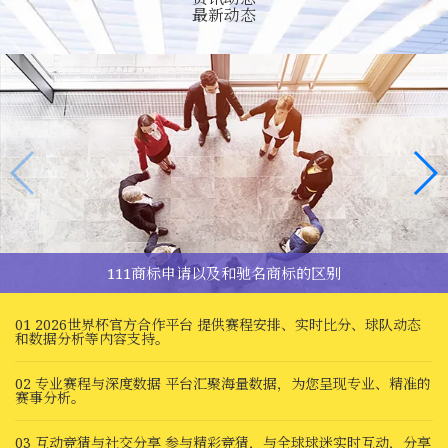
最新动态
111商标申请以及和驰名商标的区别
01 2026世界杯官方合作平台 提供赛程安排、实时比分、球队动态
和数据分析等内容支持。
02 专业赛程与深度数据 平台汇聚海量数据，为您呈现专业、精准的
赛事分析。
03 互动竞猜与社交分享 参与精彩竞猜，与全球球迷实时互动，分享