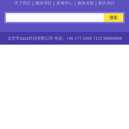
关于我们
|
服务项目
|
新闻中心
|
服务流程
|
联系我们
搜索
北京市xxxx科技有限公司
电话：+86 177 1600 7112 88888888