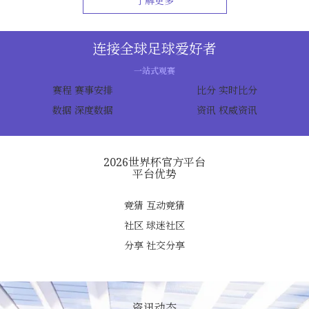
了解更多
连接全球足球爱好者
一站式观赛
赛程 赛事安排
比分 实时比分
数据 深度数据
资讯 权威资讯
2026世界杯官方平台
平台优势
竞猜 互动竞猜
社区 球迷社区
分享 社交分享
资讯动态