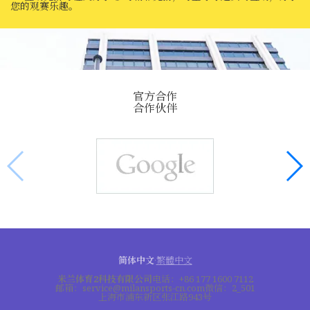
您的观赛乐趣。
官方合作
合作伙伴
简体中文
·
繁體中文
米兰体育2科技有限公司
电话：
+86 177 1600 7112
邮箱：
service@milansports-cn.com
微信：2_501
上海市浦东新区张江路943号