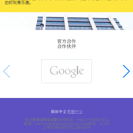
您的观赛乐趣。
官方合作
合作伙伴
简体中文
·
繁體中文
米兰体育2科技有限公司
电话：
+86 177 1600 7112
邮箱：
service@milansports-cn.com
微信：2_501
上海市浦东新区张江路943号