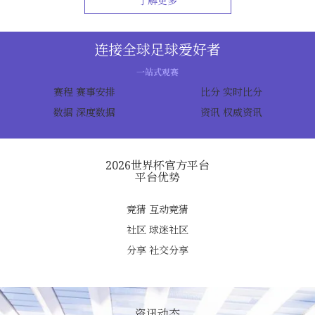
了解更多
连接全球足球爱好者
一站式观赛
赛程 赛事安排
比分 实时比分
数据 深度数据
资讯 权威资讯
2026世界杯官方平台
平台优势
竞猜 互动竞猜
社区 球迷社区
分享 社交分享
资讯动态