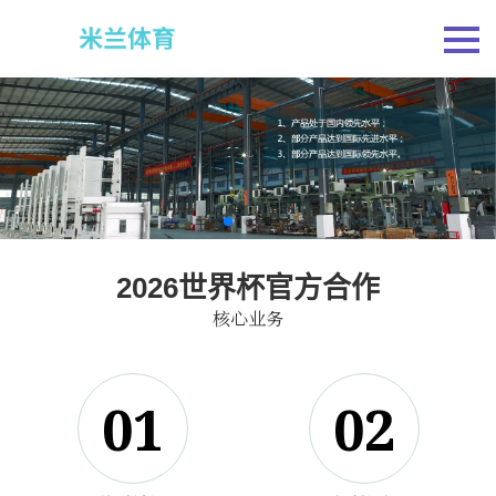
2026世界杯官方合作
核心业务
01
02