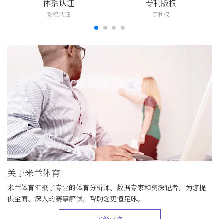
体系认证
专利版权
系统认证
专利权
关于米兰体育
米兰体育汇聚了专业的体育分析师、数据专家和资深记者，为您提
供全面、深入的赛事解读，帮助您更懂足球。