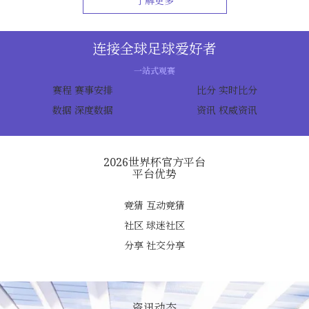
了解更多
连接全球足球爱好者
一站式观赛
赛程 赛事安排
比分 实时比分
数据 深度数据
资讯 权威资讯
2026世界杯官方平台
平台优势
竞猜 互动竞猜
社区 球迷社区
分享 社交分享
资讯动态