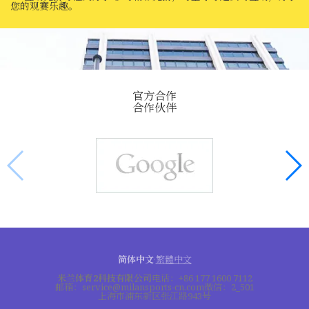
您的观赛乐趣。
官方合作
合作伙伴
简体中文
·
繁體中文
米兰体育2科技有限公司
电话：
+86 177 1600 7112
邮箱：
service@milansports-cn.com
微信：2_501
上海市浦东新区张江路943号