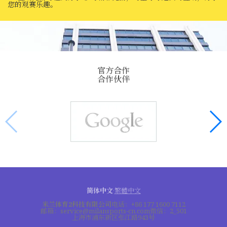
您的观赛乐趣。
官方合作
合作伙伴
简体中文
·
繁體中文
米兰体育2科技有限公司
电话：
+86 177 1600 7112
邮箱：
service@milansports-cn.com
微信：2_501
上海市浦东新区张江路943号