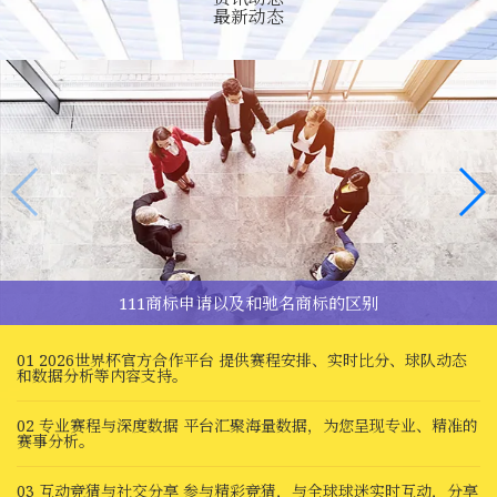
最新动态
111商标申请以及和驰名商标的区别
01 2026世界杯官方合作平台 提供赛程安排、实时比分、球队动态
和数据分析等内容支持。
02 专业赛程与深度数据 平台汇聚海量数据，为您呈现专业、精准的
赛事分析。
03 互动竞猜与社交分享 参与精彩竞猜，与全球球迷实时互动，分享