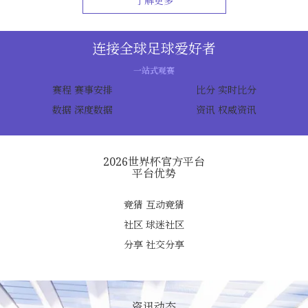
了解更多
连接全球足球爱好者
一站式观赛
赛程 赛事安排
比分 实时比分
数据 深度数据
资讯 权威资讯
2026世界杯官方平台
平台优势
竞猜 互动竞猜
社区 球迷社区
分享 社交分享
资讯动态