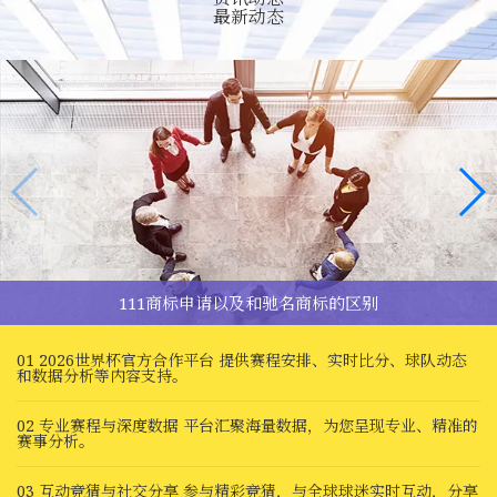
最新动态
111商标申请以及和驰名商标的区别
01 2026世界杯官方合作平台 提供赛程安排、实时比分、球队动态
和数据分析等内容支持。
02 专业赛程与深度数据 平台汇聚海量数据，为您呈现专业、精准的
赛事分析。
03 互动竞猜与社交分享 参与精彩竞猜，与全球球迷实时互动，分享