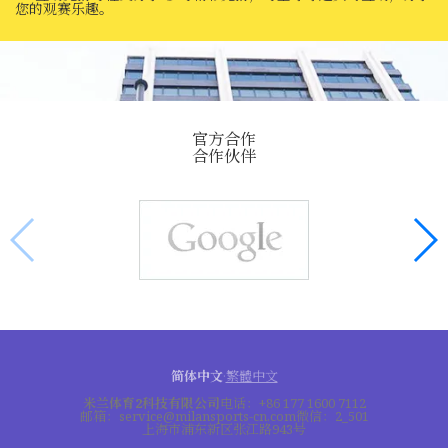
您的观赛乐趣。
官方合作
合作伙伴
简体中文
·
繁體中文
米兰体育2科技有限公司
电话：
+86 177 1600 7112
邮箱：
service@milansports-cn.com
微信：2_501
上海市浦东新区张江路943号