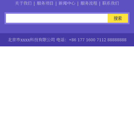
关于我们
|
服务项目
|
新闻中心
|
服务流程
|
联系我们
搜索
北京市xxxx科技有限公司
电话：+86 177 1600 7112 88888888