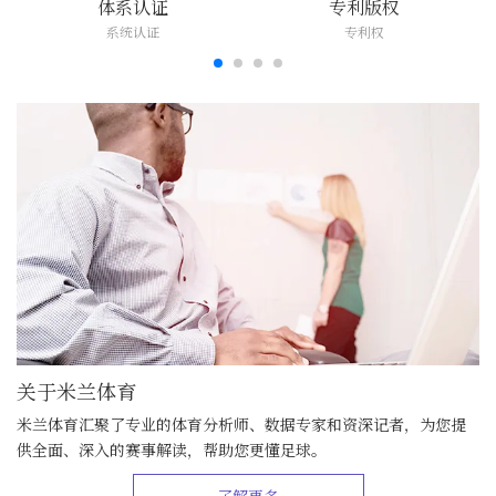
体系认证
专利版权
系统认证
专利权
关于米兰体育
米兰体育汇聚了专业的体育分析师、数据专家和资深记者，为您提
供全面、深入的赛事解读，帮助您更懂足球。