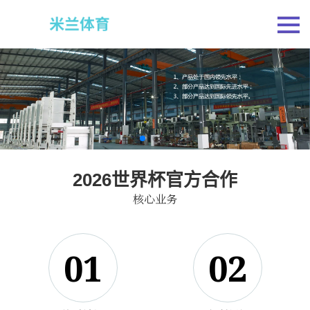
2026世界杯官方合作
核心业务
01
02