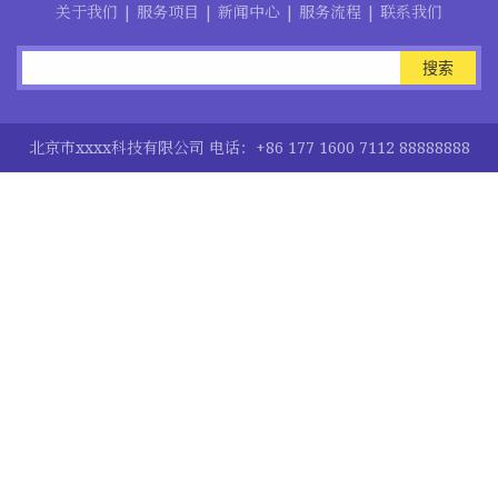
关于我们
|
服务项目
|
新闻中心
|
服务流程
|
联系我们
搜索
北京市xxxx科技有限公司
电话：+86 177 1600 7112 88888888