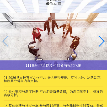
最新动态
111商标申请以及和驰名商标的区别
01 2026世界杯官方合作平台 提供赛程安排、实时比分、球队动态
和数据分析等内容支持。
02 专业赛程与深度数据 平台汇聚海量数据，为您呈现专业、精准的
赛事分析。
03 互动竞猜与社交分享 参与精彩竞猜，与全球球迷实时互动，分享