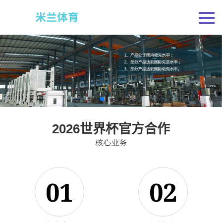
2026世界杯官方合作
核心业务
01
02