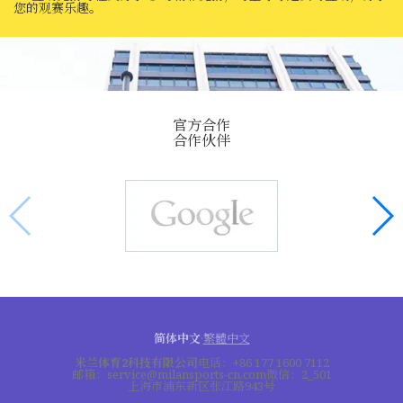
您的观赛乐趣。
官方合作
合作伙伴
简体中文
·
繁體中文
米兰体育2科技有限公司
电话：
+86 177 1600 7112
邮箱：
service@milansports-cn.com
微信：2_501
上海市浦东新区张江路943号