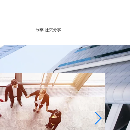
分享 社交分享