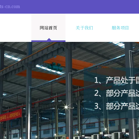
ts-cn.com
网站首页
关于我们
服务项目