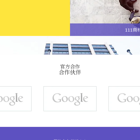
111
官方合作
合作伙伴