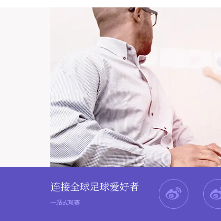
连接全球足球爱好者
一站式观赛