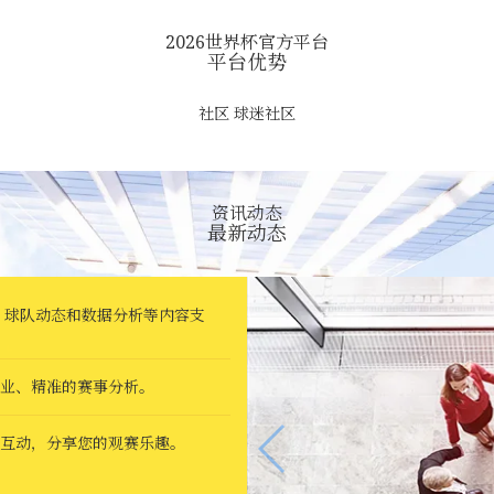
2026世界杯官方平台
平台优势
社区 球迷社区
资讯动态
最新动态
分、球队动态和数据分析等内容支
专业、精准的赛事分析。
时互动，分享您的观赛乐趣。