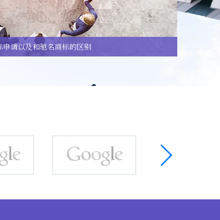
商标申请以及和驰名商标的区别