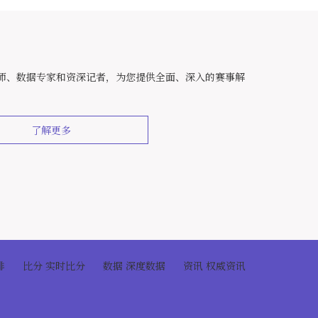
师、数据专家和资深记者，为您提供全面、深入的赛事解
了解更多
排
比分 实时比分
数据 深度数据
资讯 权威资讯