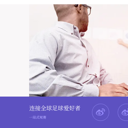
连接全球足球爱好者
一站式观赛