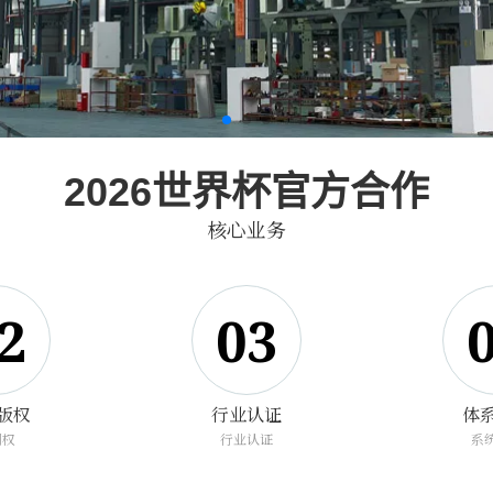
2026世界杯官方合作
核心业务
2
03
版权
行业认证
体
利权
行业认证
系