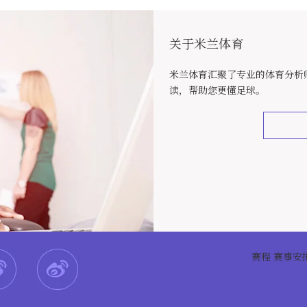
关于米兰体育
米兰体育汇聚了专业的体育分析
读，帮助您更懂足球。
赛程 赛事安