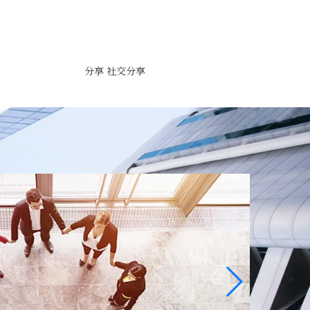
分享 社交分享