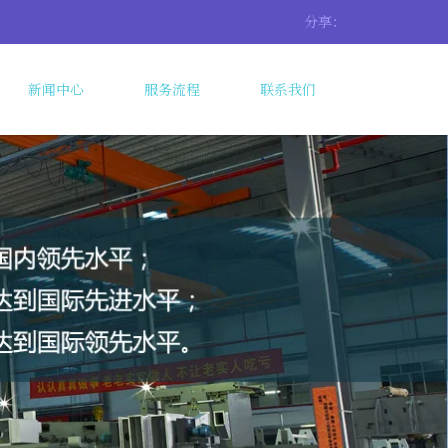
分享：
新闻中心
服务流程
联系我们