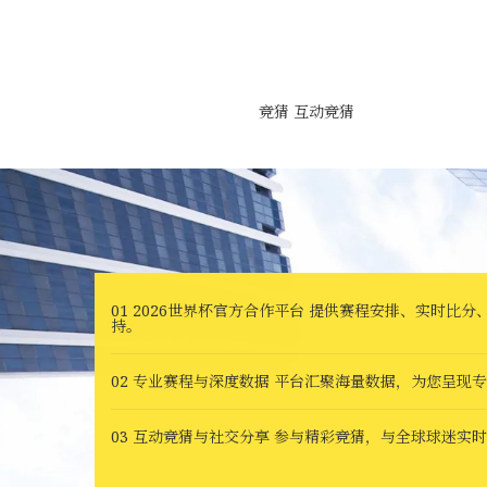
竞猜 互动竞猜
01 2026世界杯官方合作平台 提供赛程安排、实时比
持。
02 专业赛程与深度数据 平台汇聚海量数据，为您呈现
03 互动竞猜与社交分享 参与精彩竞猜，与全球球迷实