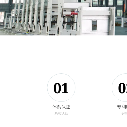
01
0
体系认证
专利
系统认证
专