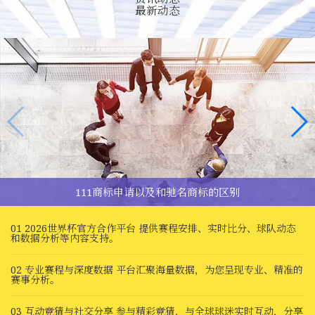
最新动态
111商标申请以及和驰名商标的区别
01 2026世界杯官方合作平台 提供赛程安排、实时比分、球队动态
和数据分析等内容支持。
02 专业赛程与深度数据 平台汇聚海量数据，为您呈现专业、精准的
赛事分析。
03 互动竞猜与社交分享 参与精彩竞猜，与全球球迷实时互动，分享