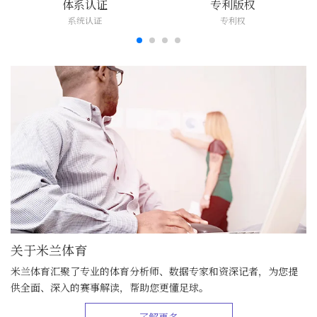
体系认证
专利版权
系统认证
专利权
关于米兰体育
米兰体育汇聚了专业的体育分析师、数据专家和资深记者，为您提
供全面、深入的赛事解读，帮助您更懂足球。