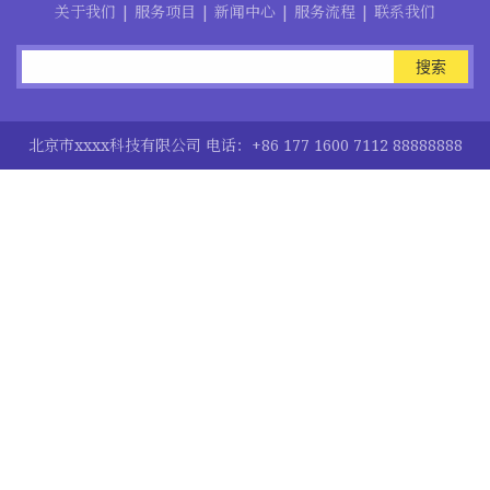
关于我们
|
服务项目
|
新闻中心
|
服务流程
|
联系我们
搜索
北京市xxxx科技有限公司
电话：+86 177 1600 7112 88888888