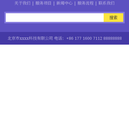
关于我们
|
服务项目
|
新闻中心
|
服务流程
|
联系我们
搜索
北京市xxxx科技有限公司
电话：+86 177 1600 7112 88888888