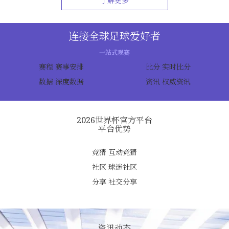
了解更多
连接全球足球爱好者
一站式观赛
赛程 赛事安排
比分 实时比分
数据 深度数据
资讯 权威资讯
2026世界杯官方平台
平台优势
竞猜 互动竞猜
社区 球迷社区
分享 社交分享
资讯动态