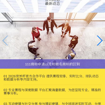
最新动态
111商标申请以及和驰名商标的区别
01 2026世界杯官方合作平台 提供赛程安排、实时比分、球队动态
和数据分析等内容支持。
02 专业赛程与深度数据 平台汇聚海量数据，为您呈现专业、精准的
赛事分析。
03 互动竞猜与社交分享 参与精彩竞猜，与全球球迷实时互动，分享