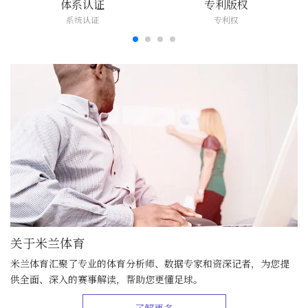
体系认证
专利版权
系统认证
专利权
关于米兰体育
米兰体育汇聚了专业的体育分析师、数据专家和资深记者，为您提
供全面、深入的赛事解读，帮助您更懂足球。