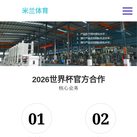
2026世界杯官方合作
核心业务
01
02