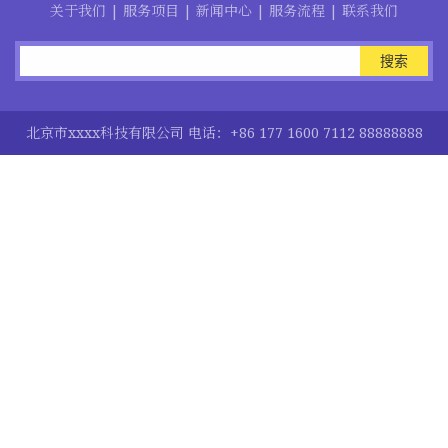
关于我们
|
服务项目
|
新闻中心
|
服务流程
|
联系我们
搜索
北京市xxxx科技有限公司
电话：+86 177 1600 7112 88888888