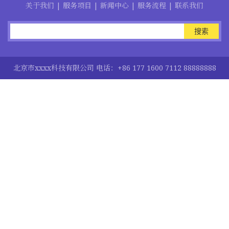
关于我们
|
服务项目
|
新闻中心
|
服务流程
|
联系我们
搜索
北京市xxxx科技有限公司
电话：+86 177 1600 7112 88888888