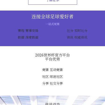
了解更多
连接全球足球爱好者
一站式观赛
赛程 赛事安排
比分 实时比分
数据 深度数据
资讯 权威资讯
2026世界杯官方平台
平台优势
竞猜 互动竞猜
社区 球迷社区
分享 社交分享
资讯动态