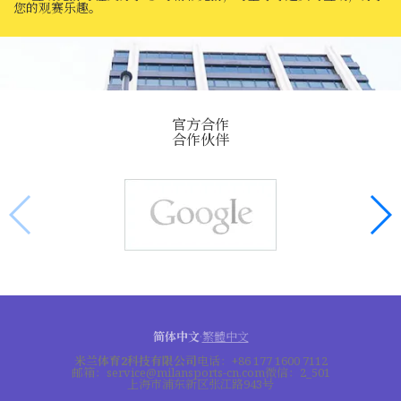
您的观赛乐趣。
官方合作
合作伙伴
简体中文
·
繁體中文
米兰体育2科技有限公司
电话：
+86 177 1600 7112
邮箱：
service@milansports-cn.com
微信：2_501
上海市浦东新区张江路943号