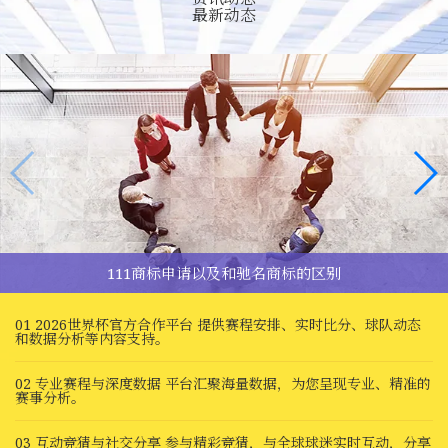
最新动态
111商标申请以及和驰名商标的区别
01 2026世界杯官方合作平台 提供赛程安排、实时比分、球队动态
和数据分析等内容支持。
02 专业赛程与深度数据 平台汇聚海量数据，为您呈现专业、精准的
赛事分析。
03 互动竞猜与社交分享 参与精彩竞猜，与全球球迷实时互动，分享