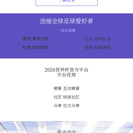
了解更多
连接全球足球爱好者
一站式观赛
赛程 赛事安排
比分 实时比分
数据 深度数据
资讯 权威资讯
2026世界杯官方平台
平台优势
竞猜 互动竞猜
社区 球迷社区
分享 社交分享
资讯动态