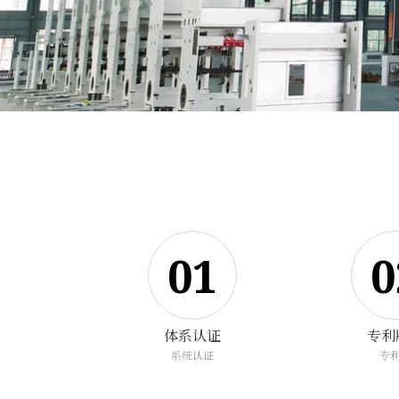
01
0
体系认证
专利
系统认证
专