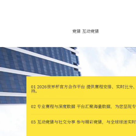
竞猜 互动竞猜
01 2026世界杯官方合作平台 提供赛程安排、实时比
持。
02 专业赛程与深度数据 平台汇聚海量数据，为您呈现
03 互动竞猜与社交分享 参与精彩竞猜，与全球球迷实