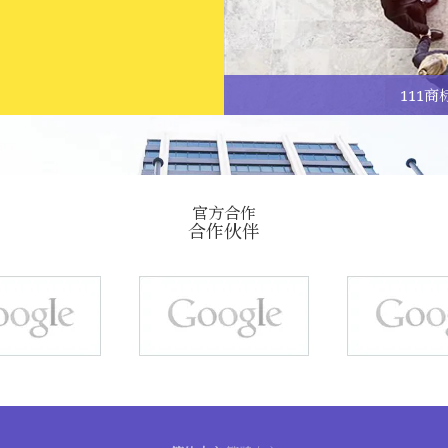
111
官方合作
合作伙伴