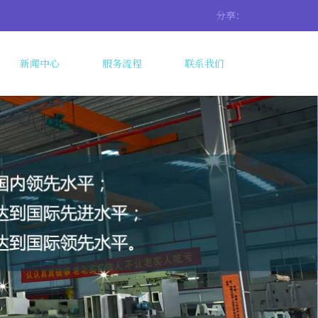
分享：
新闻中心
服务流程
联系我们