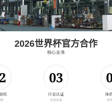
2026世界杯官方合作
核心业务
2
03
版权
行业认证
体
利权
行业认证
系