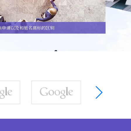
商标申请以及和驰名商标的区别